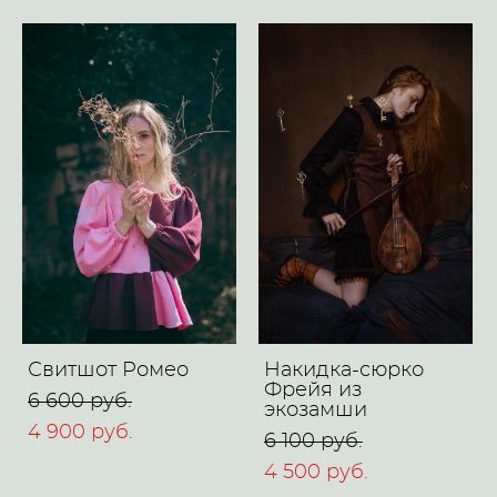
Свитшот Ромео
Накидка-сюрко
Фрейя из
6 600 pуб.
экозамши
4 900 pуб.
6 100 pуб.
4 500 pуб.