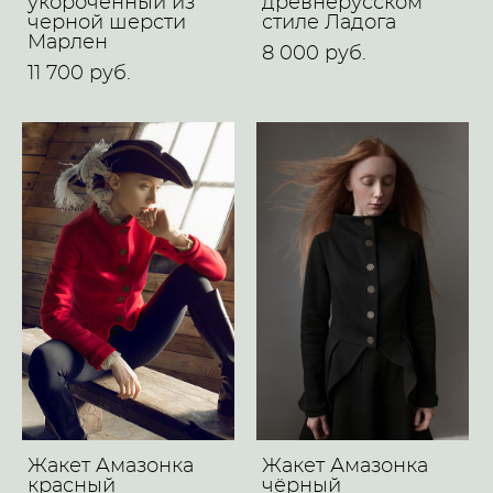
укороченный из
древнерусском
черной шерсти
стиле Ладога
Марлен
8 000 pуб.
11 700 pуб.
Жакет Aмазонка
Жакет Амазонка
красный
чёрный