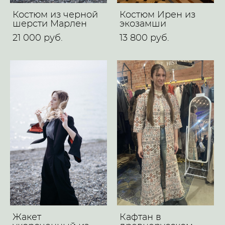
Костюм из черной
Костюм Ирен из
шерсти Mарлен
экозамши
21 000 pуб.
13 800 pуб.
Жакет
Кафтан в