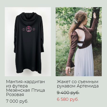
Мантия-кардиган
Жакет со съемным
из футера
рукавом Артемида
Мезенская Птица
9 400 pуб.
Розовая
6 580 pуб.
7 000 pуб.