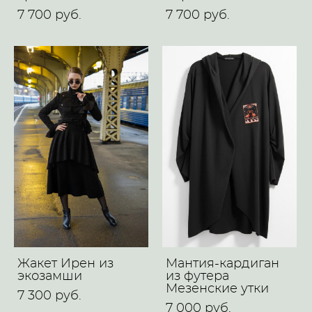
7 700 pуб.
7 700 pуб.
Жакет Ирен из
Мантия-кардиган
экозамши
из футера
Мезенские утки
7 300 pуб.
7 000 pуб.