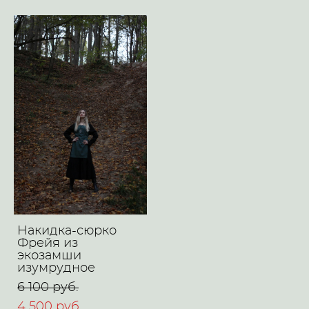
Накидка-сюрко
Фрейя из
экозамши
изумрудное
6 100 pуб.
4 500 pуб.