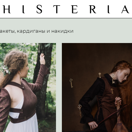
H I S T E R I 
акеты, кардиганы и накидки