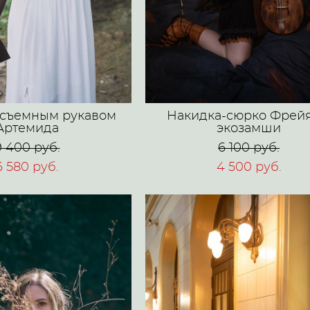
 съемным рукавом
Накидка-сюрко Фрейя
Артемида
экозамши
9 400 pуб.
6 100 pуб.
6 580 pуб.
4 500 pуб.