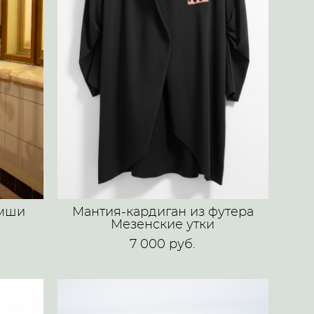
амши
Мантия-кардиган из футера
Мезенские утки
7 000 pуб.