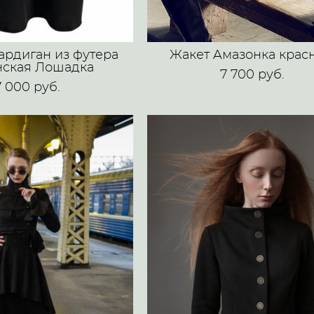
ардиган из футера
Жакет Aмазонка крас
ская Лошадка
7 700 pуб.
7 000 pуб.