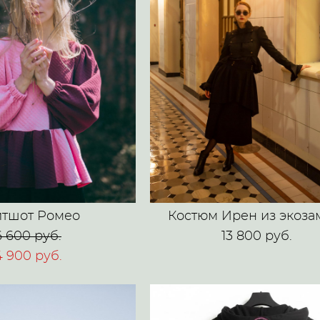
тшот Ромео
Костюм Ирен из экоз
6 600 pуб.
13 800 pуб.
4 900 pуб.