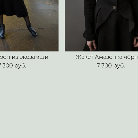
рен из экозамши
Жакет Амазонка чёр
7 300 pуб.
7 700 pуб.