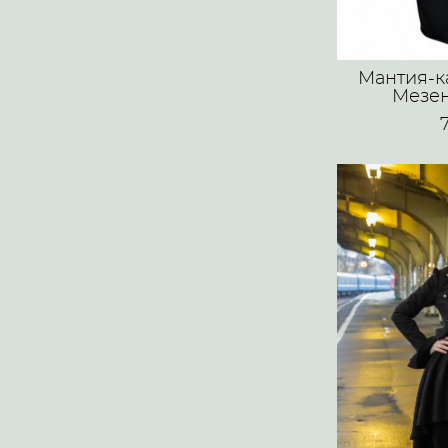
Мантия-к
Мезен