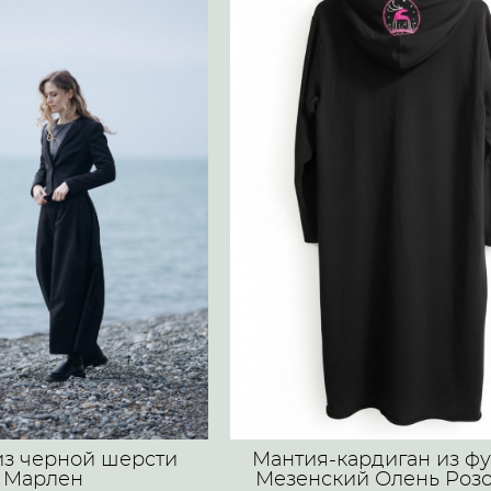
из черной шерсти
Мантия-кардиган из фу
Mарлен
Мезенский Олень Роз