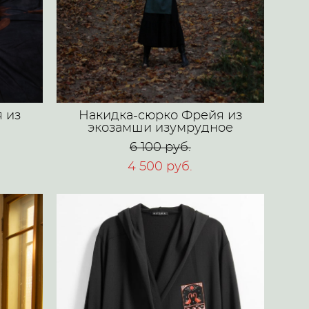
 из
Накидка-сюрко Фрейя из
экозамши изумрудное
6 100 pуб.
4 500 pуб.