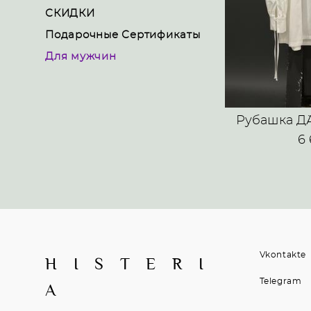
СКИДКИ
Подарочные Сертификаты
Для мужчин
Рубашка Д`
6
Vkontakte
H I S T E R I
Telegram
A