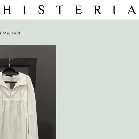
H I S T E R I 
я мужчин