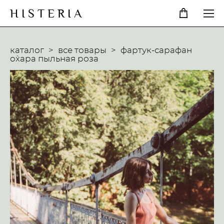
H I S T E R I A
каталог
>
все товары
>
фартук-сарафан
o`хара пыльная роза