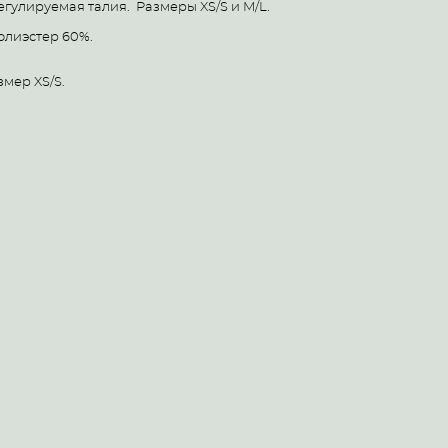
егулируемая талия. Размеры XS/S и M/L.
полиэстер 60%.
змер XS/S.