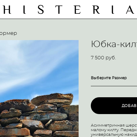
H I S T E R I 
формер
Юбка-кил
7 500 pуб.
Выберите Размер
ДОБАВ
Асимметричная шерст
малому килту. Передн
универсальную накидк