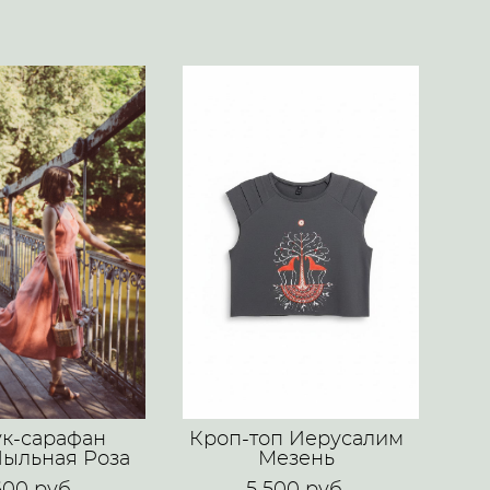
я
ук-сарафан
Кроп-топ Иерусалим
Пыльная Роза
Мезень
600 pуб.
5 500 pуб.