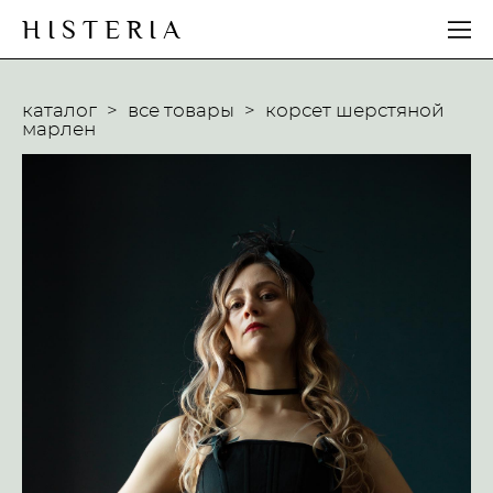
H I S T E R I A
каталог
>
все товары
>
корсет шерстяной
марлен