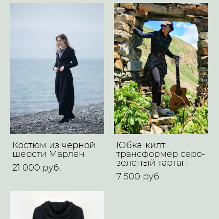
Костюм из черной
Юбка-килт
шерсти Mарлен
трансформер серо-
зелёный тартан
21 000 pуб.
7 500 pуб.