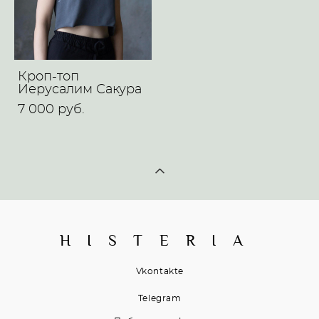
Кроп-топ
Иерусалим Сакура
7 000 pуб.
H I S T E R I A
Vkontakte
Telegram