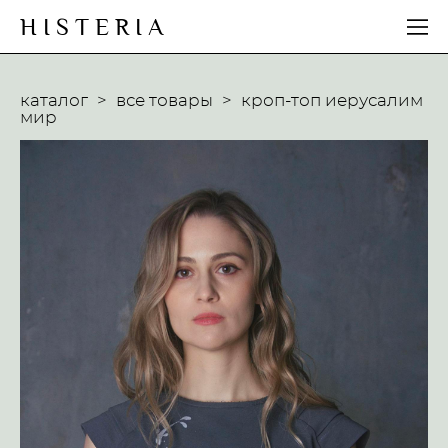
H I S T E R I A
каталог
>
все товары
>
кроп-топ иерусалим
мир