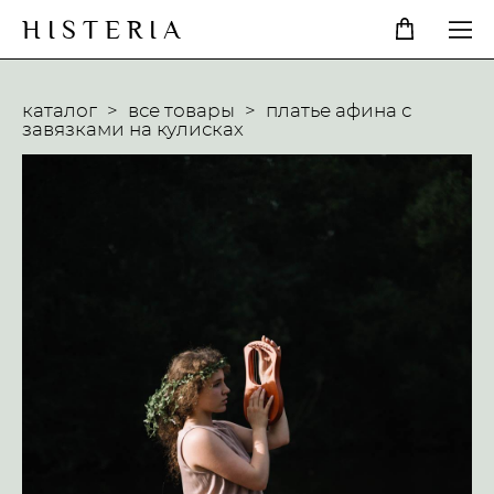
H I S T E R I A
каталог
>
все товары
>
платье афина с
завязками на кулисках