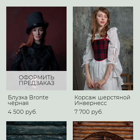
ОФОРМИТЬ
ПРЕДЗАКАЗ
Блузка Brontе
Корсаж шерстяной
чёрная
Инвернесс
4 500 pуб.
7 700 pуб.