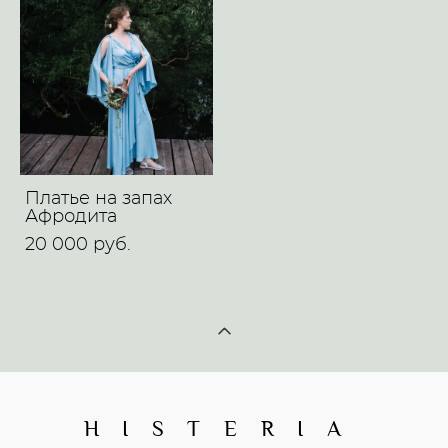
Платье на запах
Афродита
20 000 pуб.
H I S T E R I A