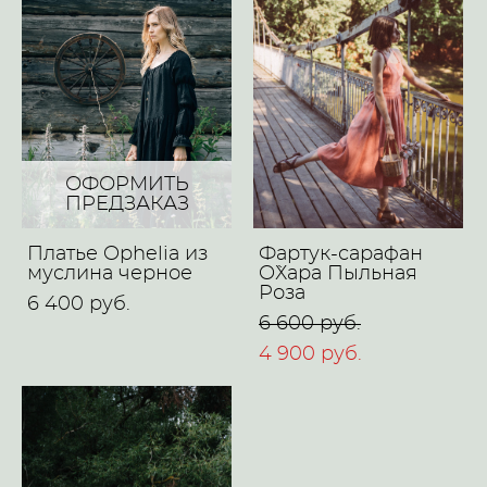
ОФОРМИТЬ
ПРЕДЗАКАЗ
Платье Ophelia из
Фартук-сарафан
муслина черное
O`Хара Пыльная
Роза
6 400 pуб.
6 600 pуб.
4 900 pуб.