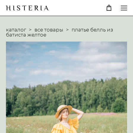
H I S T E R I A
каталог
>
все товары
>
платье белль из
батиста желтое