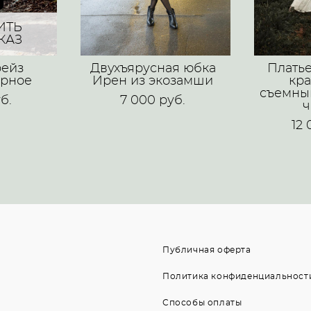
ИТЬ
КАЗ
рейз
Двухъярусная юбка
Плать
ерное
Ирен из экозамши
кр
съемны
б.
7 000 pуб.
ч
12 
Публичная оферта
Политика конфиденциальност
Способы оплаты