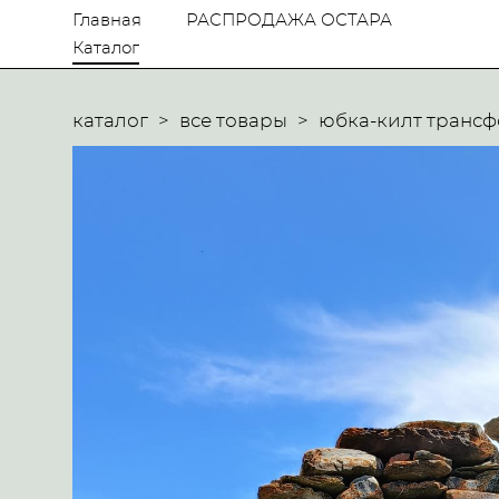
Главная
РАСПРОДАЖА ОСТАРА
Каталог
каталог
>
все товары
>
юбка-килт трансф