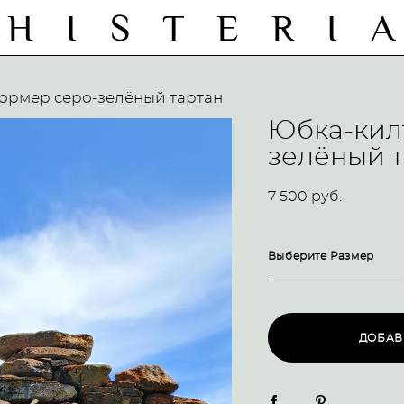
H I S T E R I 
ормер серо-зелёный тартан
Юбка-кил
зелёный т
7 500 pуб.
Выберите Размер
ДОБАВ