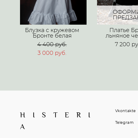
ОФОРМ
ПРЕДЗА
Блузка с кружевом
Платье Б
Бронте белая
льняное ч
4 400 pуб.
7 200 pу
3 000 pуб.
Vkontakte
H I S T E R I
Telegram
A