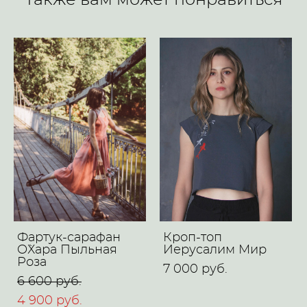
Также вам может понравиться
Фартук-сарафан
Кроп-топ
O`Хара Пыльная
Иерусалим Мир
Роза
7 000 pуб.
6 600 pуб.
4 900 pуб.