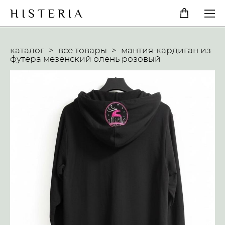
H I S T E R I A
каталог
>
все товары
>
мантия-кардиган из
футера мезенский олень розовый