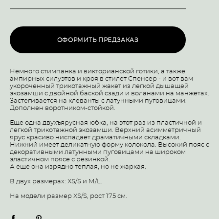
ОФОРМИТЬ ПРЕДЗАКАЗ
Немного стимпанка и викторианской готики, а также
ампирных силуэтов и кроя в стилет Спенсер - и вот вам
укороченный трикотажный жакет из легкой дышащей
экозамши с двойной баской сзади и воланами на манжетах.
Застегивается на клеванты с латунными пуговицами.
Дополнен воротником-стойкой.
Еще одна двухъярусная юбка, на этот раз из пластичной и
легкой трикотажной экозамши. Верхний асимметричный
ярус красиво ниспадает драматичными складками.
Нижний имеет деликатную форму колокола. Высокий пояс с
декоративными латунными пуговицами на широком
эластичном поясе с резинкой.
А еще она изрядно теплая, но не жаркая.
В двух размерах: XS/S и М/L.
На модели размер XS/S, рост 175 см.