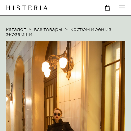
H I S T E R I A
каталог
>
все товары
>
костюм ирен из
экозамши