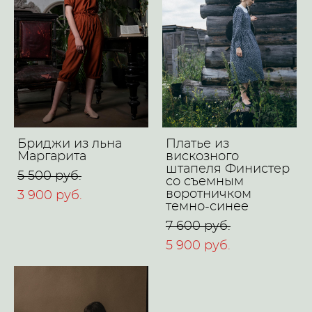
Бриджи из льна
Платье из
Маргарита
вискозного
штапеля Финистер
5 500 pуб.
со съемным
воротничком
3 900 pуб.
темно-синее
7 600 pуб.
5 900 pуб.