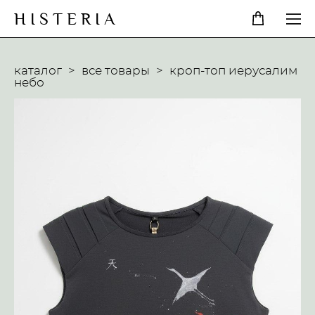
H I S T E R I A
каталог
>
все товары
>
кроп-топ иерусалим
небо