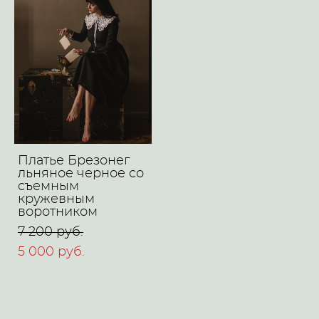
Платье Брезонег
льняное черное со
съемным
кружевным
воротником
7 200 pуб.
5 000 pуб.