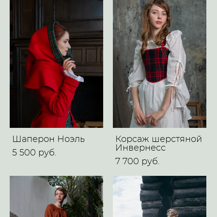
Шаперон Ноэль
Корсаж шерстяной
Инвернесс
5 500 pуб.
7 700 pуб.